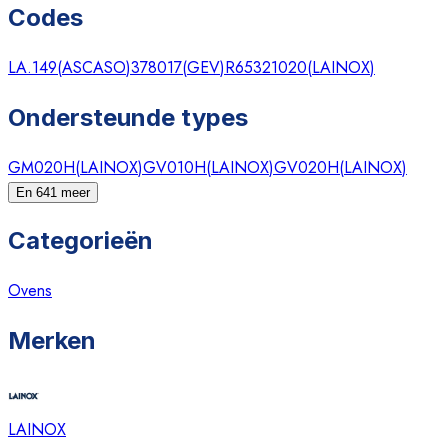
Codes
LA.149
(
ASCASO
)
378017
(
GEV
)
R65321020
(
LAINOX
)
Ondersteunde types
GM020H
(
LAINOX
)
GV010H
(
LAINOX
)
GV020H
(
LAINOX
)
En 641 meer
Categorieën
Ovens
Merken
LAINOX