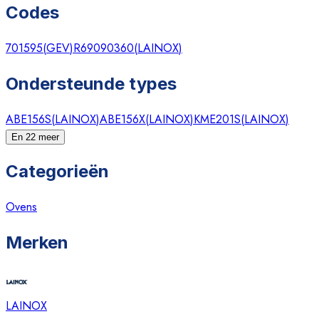
Codes
701595
(
GEV
)
R69090360
(
LAINOX
)
Ondersteunde types
ABE156S
(
LAINOX
)
ABE156X
(
LAINOX
)
KME201S
(
LAINOX
)
En 22 meer
Categorieën
Ovens
Merken
LAINOX