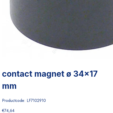
contact magnet ø 34x17
mm
Productcode:
LF7102910
€74,64