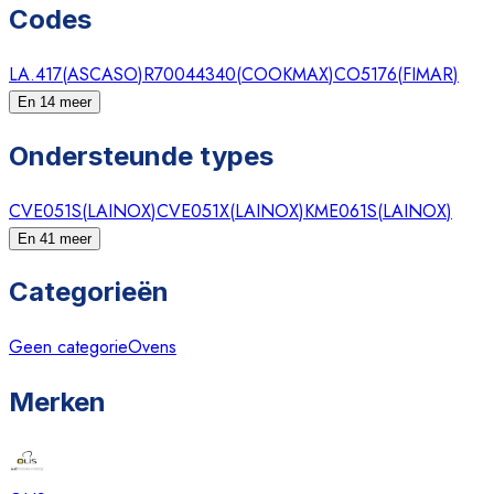
Codes
LA.417
(
ASCASO
)
R70044340
(
COOKMAX
)
CO5176
(
FIMAR
)
En 14 meer
Ondersteunde types
CVE051S
(
LAINOX
)
CVE051X
(
LAINOX
)
KME061S
(
LAINOX
)
En 41 meer
Categorieën
Geen categorie
Ovens
Merken