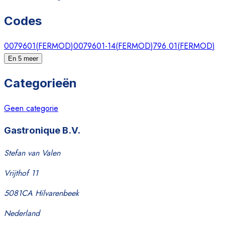
Codes
0079601
(
FERMOD
)
0079601-14
(
FERMOD
)
796.01
(
FERMOD
)
En 5 meer
Categorieën
Geen categorie
Gastronique B.V.
Stefan van Valen
Vrijthof 11
5081CA Hilvarenbeek
Nederland