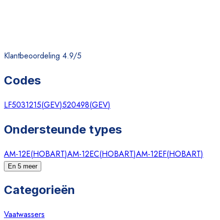
Klantbeoordeling 4.9/5
Codes
LF5031215
(
GEV
)
520498
(
GEV
)
Ondersteunde types
AM-12E
(
HOBART
)
AM-12EC
(
HOBART
)
AM-12EF
(
HOBART
)
En 5 meer
Categorieën
Vaatwassers