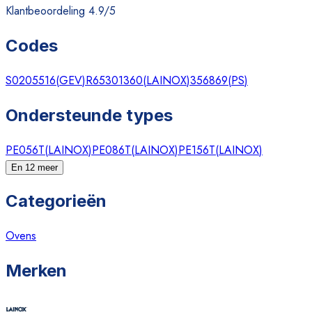
Klantbeoordeling 4.9/5
Codes
S0205516
(
GEV
)
R65301360
(
LAINOX
)
356869
(
PS
)
Ondersteunde types
PE056T
(
LAINOX
)
PE086T
(
LAINOX
)
PE156T
(
LAINOX
)
En 12 meer
Categorieën
Ovens
Merken