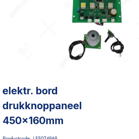
elektr. bord
drukknoppaneel
450x160mm
Productcode:
LF5074969