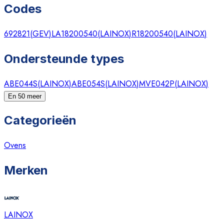
Codes
692821
(
GEV
)
LA18200540
(
LAINOX
)
R18200540
(
LAINOX
)
Ondersteunde types
ABE044S
(
LAINOX
)
ABE054S
(
LAINOX
)
MVE042P
(
LAINOX
)
En 50 meer
Categorieën
Ovens
Merken
LAINOX