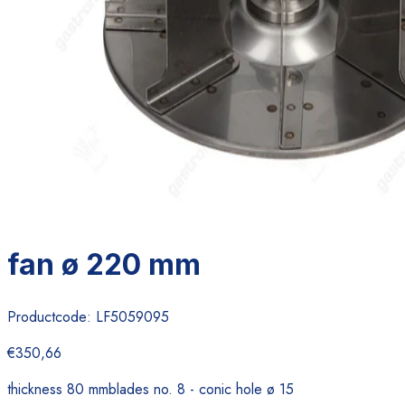
fan ø 220 mm
Productcode:
LF5059095
€350,66
thickness 80 mmblades no. 8 - conic hole ø 15