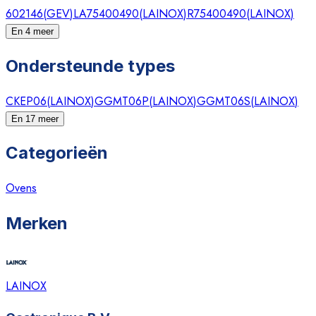
602146
(
GEV
)
LA75400490
(
LAINOX
)
R75400490
(
LAINOX
)
En 4 meer
Ondersteunde types
CKEP06
(
LAINOX
)
GGMT06P
(
LAINOX
)
GGMT06S
(
LAINOX
)
En 17 meer
Categorieën
Ovens
Merken
LAINOX