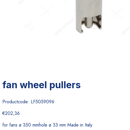
fan wheel pullers
Productcode:
LF5059096
€202,36
for fans ø 350 mmhole ø 33 mm Made in Italy