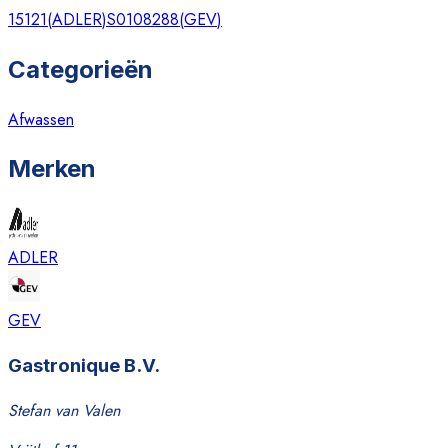
15121
(
ADLER
)
S0108288
(
GEV
)
Categorieën
Afwassen
Merken
ADLER
GEV
Gastronique B.V.
Stefan van Valen