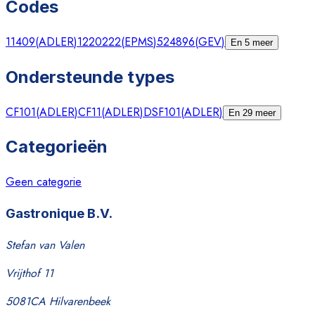
Codes
11409
(
ADLER
)
1220222
(
EPMS
)
524896
(
GEV
)
En 5 meer
Ondersteunde types
CF101
(
ADLER
)
CF11
(
ADLER
)
DSF101
(
ADLER
)
En 29 meer
Categorieën
Geen categorie
Gastronique B.V.
Stefan van Valen
Vrijthof 11
5081CA Hilvarenbeek