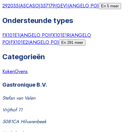
292035
(
ASCASO
)
357179
(
GEV
)
(
ANGELO PO
)
En 5 meer
Ondersteunde types
FX101E1
(
ANGELO PO
)
FX101E1R
(
ANGELO
PO
)
FX101E2
(
ANGELO PO
)
En 291 meer
Categorieën
Koken
Ovens
Gastronique B.V.
Stefan van Valen
Vrijthof 11
5081CA Hilvarenbeek