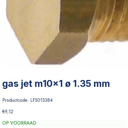
gas jet m10x1 ø 1.35 mm
Productcode:
LF5013384
€9,12
OP VOORRAAD