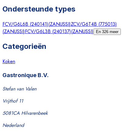
Ondersteunde types
FCV/G6L6B (240141)
(
ZANUSSI
)
ZCV/G6T4B (775013)
(
ZANUSSI
)
FCV/G6L3B (240137)
(
ZANUSSI
)
En 326 meer
Categorieën
Koken
Gastronique B.V.
Stefan van Valen
Vrijthof 11
5081CA Hilvarenbeek
Nederland