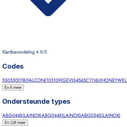
Klantbeoordeling 4.9/5
Codes
530550018
(
FALCON
)
103109
(
GEV
)
S4565C1116U
(
HONEYWEL
En 6 meer
Ondersteunde types
ABG044S
(
LAINOX
)
ABG044X
(
LAINOX
)
ABG054S
(
LAINOX
)
En 118 meer