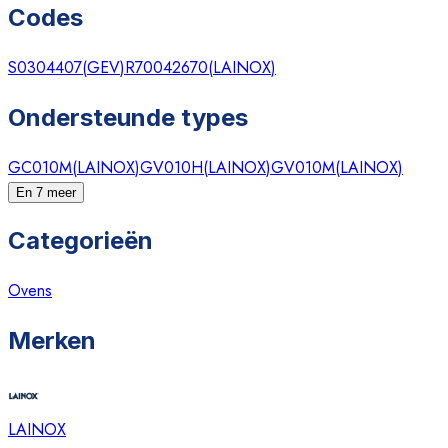
Codes
S0304407
(
GEV
)
R70042670
(
LAINOX
)
Ondersteunde types
GC010M
(
LAINOX
)
GV010H
(
LAINOX
)
GV010M
(
LAINOX
)
En 7 meer
Categorieën
Ovens
Merken
LAINOX