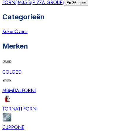
FORNI
)
M35-8
(
PIZZA GROUP
)
En 36 meer
Categorieën
Koken
Ovens
Merken
COLGED
MBM
ITALFORNI
TORNATI FORNI
CUPPONE