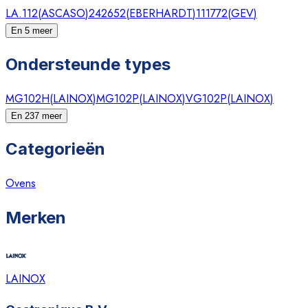
LA.112
(
ASCASO
)
242652
(
EBERHARDT
)
111772
(
GEV
)
En 5 meer
Ondersteunde types
MG102H
(
LAINOX
)
MG102P
(
LAINOX
)
VG102P
(
LAINOX
)
En 237 meer
Categorieën
Ovens
Merken
LAINOX