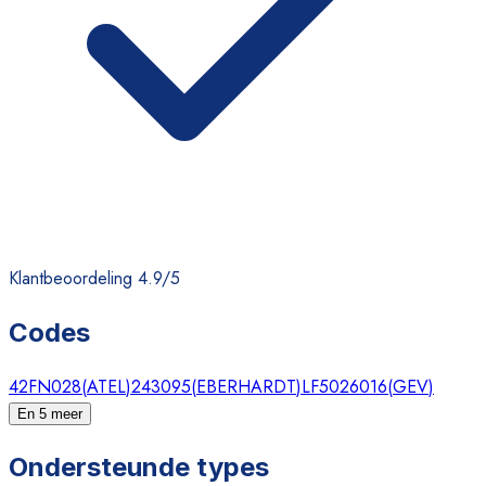
Klantbeoordeling 4.9/5
Codes
42FN028
(
ATEL
)
243095
(
EBERHARDT
)
LF5026016
(
GEV
)
En 5 meer
Ondersteunde types