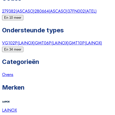
279382
(
ASCASO
)
280664
(
ASCASO
)
37FN002
(
ATEL
)
En 10 meer
Ondersteunde types
VG102P
(
LAINOX
)
GMT06P
(
LAINOX
)
GMT10P
(
LAINOX
)
En 34 meer
Categorieën
Ovens
Merken
LAINOX