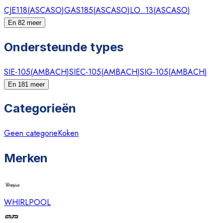
CJE118
(
ASCASO
)
GAS185
(
ASCASO
)
LO..13
(
ASCASO
)
En 82 meer
Ondersteunde types
SIE-105
(
AMBACH
)
SIEC-105
(
AMBACH
)
SIG-105
(
AMBACH
)
En 181 meer
Categorieën
Geen categorie
Koken
Merken
WHIRLPOOL