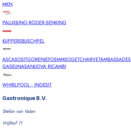
MKN
PALUX
JUNO-RÖDER-SENKING
KUPPERSBUSCH
PEL
ASCASO
SIT
GORENJE
FOEMM
SOGET
CHARVET
AMBASSADE
S
GAS
EUNASA
NUOVA RICAMBI
WHIRLPOOL - INDESIT
Gastronique B.V.
Stefan van Valen
Vrijthof 11