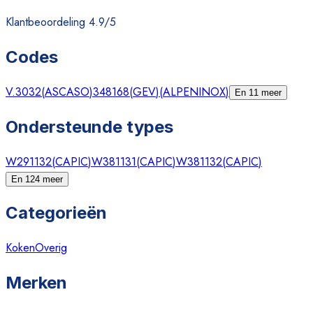
Klantbeoordeling 4.9/5
Codes
V.3032
(
ASCASO
)
348168
(
GEV
)
(
ALPENINOX
)
En 11 meer
Ondersteunde types
W291132
(
CAPIC
)
W381131
(
CAPIC
)
W381132
(
CAPIC
)
En 124 meer
Categorieën
Koken
Overig
Merken