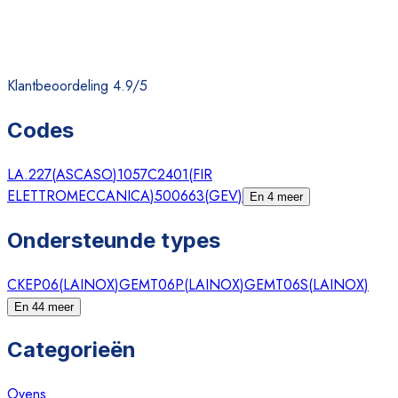
Klantbeoordeling 4.9/5
Codes
LA.227
(
ASCASO
)
1057C2401
(
FIR
ELETTROMECCANICA
)
500663
(
GEV
)
En 4 meer
Ondersteunde types
CKEP06
(
LAINOX
)
GEMT06P
(
LAINOX
)
GEMT06S
(
LAINOX
)
En 44 meer
Categorieën
Ovens