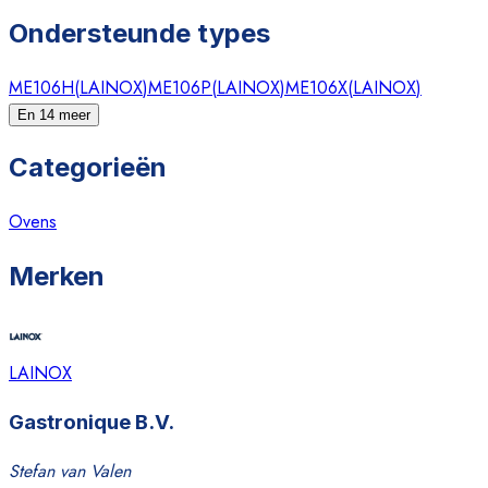
Ondersteunde types
ME106H
(
LAINOX
)
ME106P
(
LAINOX
)
ME106X
(
LAINOX
)
En 14 meer
Categorieën
Ovens
Merken
LAINOX
Gastronique B.V.
Stefan van Valen