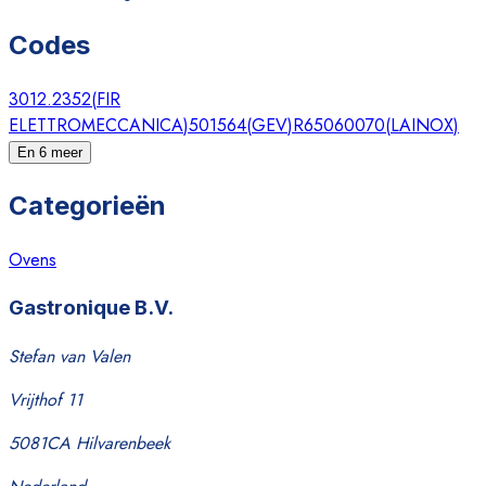
Codes
3012.2352
(
FIR
ELETTROMECCANICA
)
501564
(
GEV
)
R65060070
(
LAINOX
)
En 6 meer
Categorieën
Ovens
Gastronique B.V.
Stefan van Valen
Vrijthof 11
5081CA Hilvarenbeek