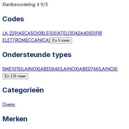
Klantbeoordeling 4.9/5
Codes
LA.229
(
ASCASO
)
08LS105
(
ATEL
)
3042A4050
(
FIR
ELETTROMECCANICA
)
En 5 meer
Ondersteunde types
SME101S
(
LAINOX
)
ABE064X
(
LAINOX
)
ABE074X
(
LAINOX
)
En 176 meer
Categorieën
Ovens
Merken