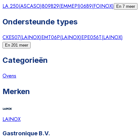
LA.250
(
ASCASO
)
809829
(
EMMEPI
)
0689
(
FOINOX
)
En 7 meer
Ondersteunde types
CKES07
(
LAINOX
)
EMT06P
(
LAINOX
)
EPE056T
(
LAINOX
)
En 201 meer
Categorieën
Ovens
Merken
LAINOX
Gastronique B.V.