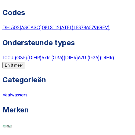
Codes
DH.502
(
ASCASO
)
08LS112
(
ATEL
)
LF3786579
(
GEV
)
Ondersteunde types
100U (G35)
(
DIHR
)
67R (G35)
(
DIHR
)
67U (G35)
(
DIHR
)
En 8 meer
Categorieën
Vaatwassers
Merken