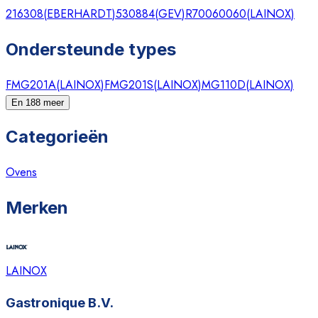
216308
(
EBERHARDT
)
530884
(
GEV
)
R70060060
(
LAINOX
)
Ondersteunde types
FMG201A
(
LAINOX
)
FMG201S
(
LAINOX
)
MG110D
(
LAINOX
)
En 188 meer
Categorieën
Ovens
Merken
LAINOX
Gastronique B.V.