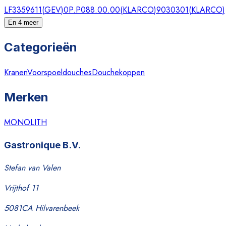
LF3359611
(
GEV
)
0P.P088.00.00
(
KLARCO
)
9030301
(
KLARCO
)
En 4 meer
Categorieën
Kranen
Voorspoeldouches
Douchekoppen
Merken
MONOLITH
Gastronique B.V.
Stefan van Valen
Vrijthof 11
5081CA Hilvarenbeek