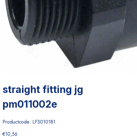
straight fitting jg
pm011002e
Productcode:
LF3010181
€10,56