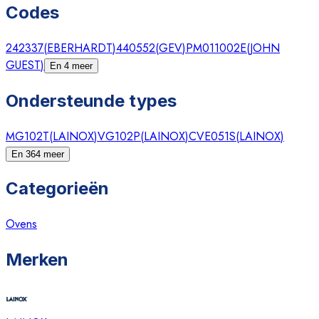
Codes
242337
(
EBERHARDT
)
440552
(
GEV
)
PM011002E
(
JOHN
GUEST
)
En 4 meer
Ondersteunde types
MG102T
(
LAINOX
)
VG102P
(
LAINOX
)
CVE051S
(
LAINOX
)
En 364 meer
Categorieën
Ovens
Merken