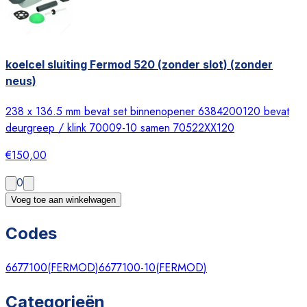
koelcel sluiting Fermod 520 (zonder slot) (zonder
neus)
238 x 136.5 mm bevat set binnenopener 6384200120 bevat
deurgreep / klink 70009-10 samen 70522XX120
€150,00
0
Voeg toe aan winkelwagen
Codes
6677100
(
FERMOD
)
6677100-10
(
FERMOD
)
Categorieën