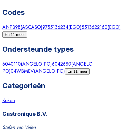
Codes
ANP398
(
ASCASO
)
9755136234
(
EGO
)
5513622160
(
EGO
)
En 11 meer
Ondersteunde types
6040110
(
ANGELO PO
)
6042680
(
ANGELO
PO
)
04WBMEV
(
ANGELO PO
)
En 11 meer
Categorieën
Koken
Gastronique B.V.
Stefan van Valen