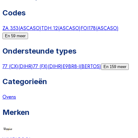
Codes
ZA.353
(
ASCASO
)
TDH.12
(
ASCASO
)
FOI178
(
ASCASO
)
En 59 meer
Ondersteunde types
77 (CX)
(
DIHR
)
77 (FX)
(
DIHR
)
E9BR8-I
(
BERTOS
)
En 159 meer
Categorieën
Ovens
Merken