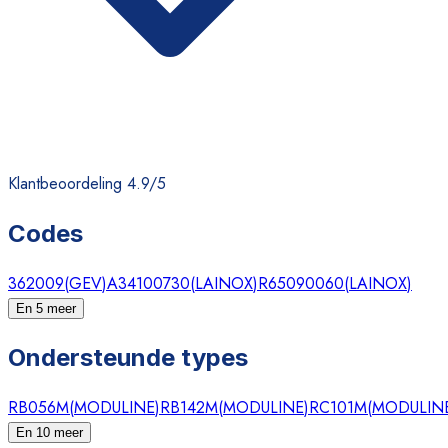
Klantbeoordeling 4.9/5
Codes
362009
(
GEV
)
A34100730
(
LAINOX
)
R65090060
(
LAINOX
)
En 5 meer
Ondersteunde types
RB056M
(
MODULINE
)
RB142M
(
MODULINE
)
RC101M
(
MODULIN
En 10 meer