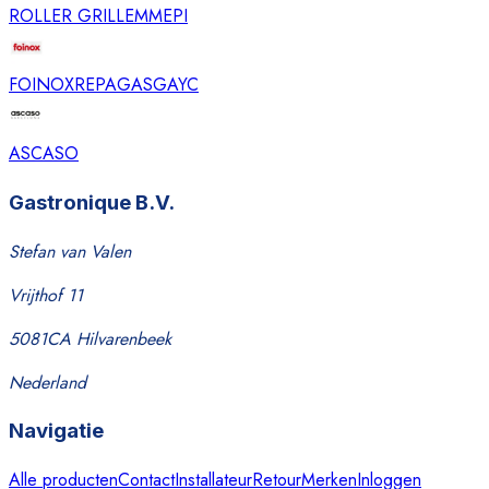
ROLLER GRILL
EMMEPI
FOINOX
REPAGAS
GAYC
ASCASO
Gastronique B.V.
Stefan van Valen
Vrijthof 11
5081CA Hilvarenbeek
Nederland
Navigatie
Alle producten
Contact
Installateur
Retour
Merken
Inloggen