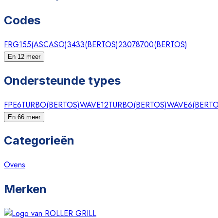
Codes
FRG155
(
ASCASO
)
3433
(
BERTOS
)
23078700
(
BERTOS
)
En 12 meer
Ondersteunde types
FPE6TURBO
(
BERTOS
)
WAVE12TURBO
(
BERTOS
)
WAVE6
(
BERT
En 66 meer
Categorieën
Ovens
Merken