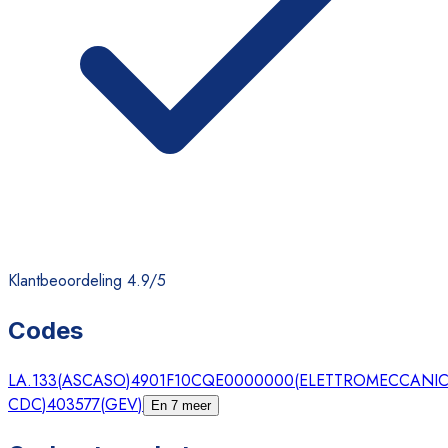
Klantbeoordeling 4.9/5
Codes
LA.133
(
ASCASO
)
4901F10CQE0000000
(
ELETTROMECCANI
CDC
)
403577
(
GEV
)
En 7 meer