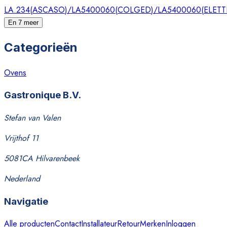
LA.234
(
ASCASO
)
/LA5400060
(
COLGED
)
/LA5400060
(
ELET
En 7 meer
Categorieën
Ovens
Gastronique B.V.
Stefan van Valen
Vrijthof 11
5081CA Hilvarenbeek
Nederland
Navigatie
Alle producten
Contact
Installateur
Retour
Merken
Inloggen