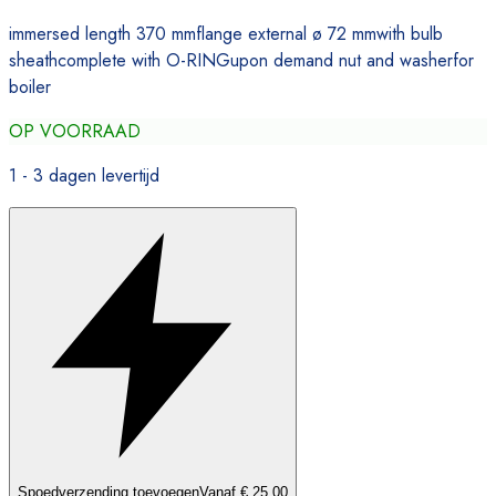
immersed length 370 mmflange external ø 72 mmwith bulb
sheathcomplete with O-RINGupon demand nut and washerfor
boiler
OP VOORRAAD
1 - 3 dagen levertijd
Spoedverzending toevoegen
Vanaf € 25,00