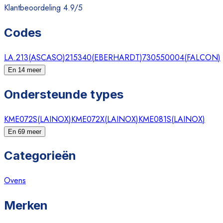
Klantbeoordeling 4.9/5
Codes
LA.213
(
ASCASO
)
215340
(
EBERHARDT
)
730550004
(
FALCON
)
En 14 meer
Ondersteunde types
KME072S
(
LAINOX
)
KME072X
(
LAINOX
)
KME081S
(
LAINOX
)
En 69 meer
Categorieën
Ovens
Merken