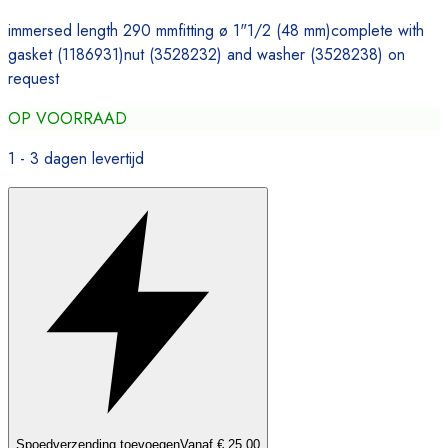
immersed length 290 mmfitting ø 1"1/2 (48 mm)complete with
gasket (1186931)nut (3528232) and washer (3528238) on
request
OP VOORRAAD
1 - 3 dagen levertijd
Spoedverzending toevoegen
Vanaf € 25,00