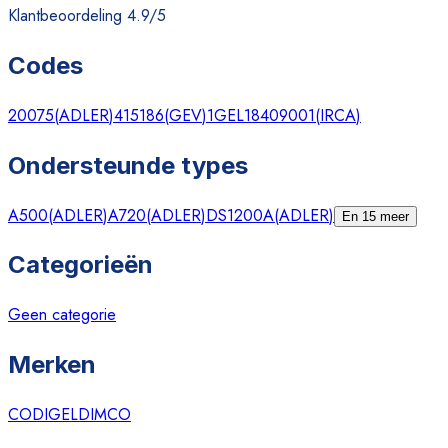
Klantbeoordeling 4.9/5
Codes
20075
(
ADLER
)
415186
(
GEV
)
1GEL18409001
(
IRCA
)
Ondersteunde types
A500
(
ADLER
)
A720
(
ADLER
)
DS1200A
(
ADLER
)
En 15 meer
Categorieën
Geen categorie
Merken
CODIGEL
DIMCO