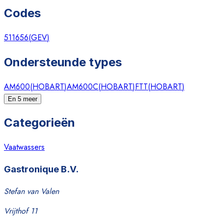
Codes
511656
(
GEV
)
Ondersteunde types
AM600
(
HOBART
)
AM600C
(
HOBART
)
FTT
(
HOBART
)
En 5 meer
Categorieën
Vaatwassers
Gastronique B.V.
Stefan van Valen
Vrijthof 11