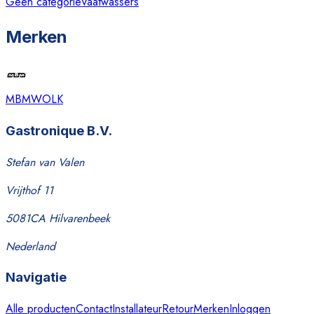
Geen categorie
Vaatwassers
Merken
MBM
WOLK
Gastronique B.V.
Stefan van Valen
Vrijthof 11
5081CA Hilvarenbeek
Nederland
Navigatie
Alle producten
Contact
Installateur
Retour
Merken
Inloggen