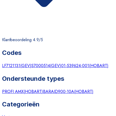
Klantbeoordeling 4.9/5
Codes
LF7121131
(
GEV
)
S7000514
(
GEV
)
01-539624-001
(
HOBART
)
Ondersteunde types
PROFI AMX
(
HOBART
)
BARAID900-10A
(
HOBART
)
Categorieën