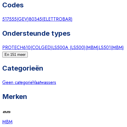
Codes
517555
(
GEV
)
80345
(
ELETTROBAR
)
Ondersteunde types
PROTECH610
(
COLGED
)
LS500A (LS500)
(
MBM
)
LS501
(
MBM
)
En 151 meer
Categorieën
Geen categorie
Vaatwassers
Merken
MBM