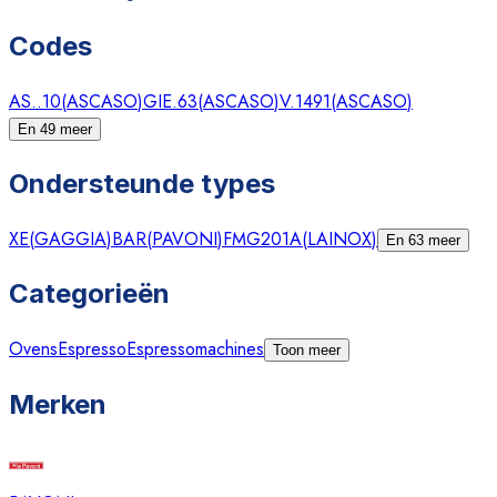
Codes
AS..10
(
ASCASO
)
GIE.63
(
ASCASO
)
V.1491
(
ASCASO
)
En 49 meer
Ondersteunde types
XE
(
GAGGIA
)
BAR
(
PAVONI
)
FMG201A
(
LAINOX
)
En 63 meer
Categorieën
Ovens
Espresso
Espressomachines
Toon meer
Merken