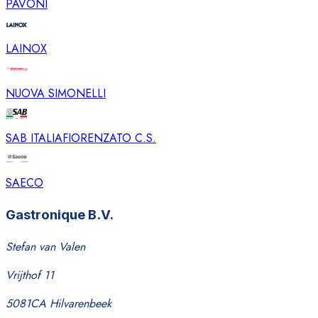
PAVONI
LAINOX
NUOVA SIMONELLI
SAB ITALIA
FIORENZATO C.S.
SAECO
Gastronique B.V.
Stefan van Valen
Vrijthof 11
5081CA Hilvarenbeek