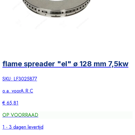
flame spreader "el" ø 128 mm 7,5kw
SKU:
LF3025877
o.a. voor
A.R.C
€ 65,81
OP VOORRAAD
1 - 3 dagen levertijd