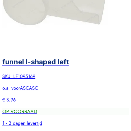
funnel l-shaped left
SKU:
LF1095169
o.a. voor
ASCASO
€ 3,96
OP VOORRAAD
1 - 3 dagen levertijd