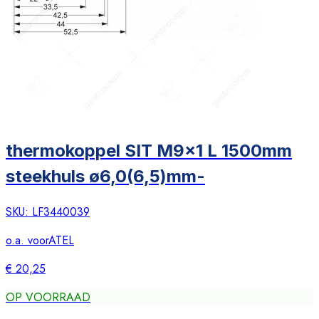
thermokoppel SIT M9x1 L 1500mm
steekhuls ø6,0(6,5)mm-
SKU:
LF3440039
o.a. voor
ATEL
€ 20,25
OP VOORRAAD