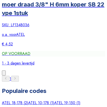
moer draad 3/8" H 6mm koper SB 22
vpe 1stuk
SKU:
LF1348036
o.a. voor
ATEL
€ 4,52
OP VOORRAAD
1 - 3 dagen levertijd
1
Populaire codes
ATEL 18-178
(
2
)
ATEL 10-178
(
1
)
ATEL 19-150
(
1
)