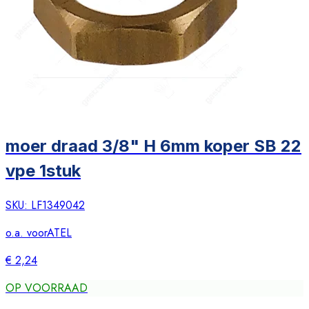
moer draad 3/8" H 6mm koper SB 22
vpe 1stuk
SKU:
LF1349042
o.a. voor
ATEL
€ 2,24
OP VOORRAAD