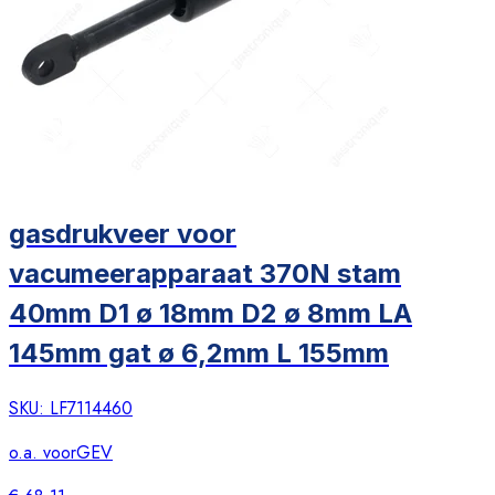
gasdrukveer voor
vacumeerapparaat 370N stam
40mm D1 ø 18mm D2 ø 8mm LA
145mm gat ø 6,2mm L 155mm
SKU:
LF7114460
o.a. voor
GEV